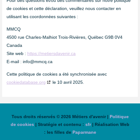
Pour des questions et/ou des commentaires sur notre politique
de cookies et cette déclaration, veuillez nous contacter en
utilisant les coordonnées suivantes :
MMCQ
4500 rue Charles-Malhiot Trois-Rivières, Québec G9B 0V4
Canada
Site web :
https://metiersdavenir.ca
E-mail :
info@mmcq.ca
Cette politique de cookies a été synchronisée avec
cookiedatabase.org
le 10 avril 2025.
Tous droits réservés © 2026 Métiers d'avenir |
Politique
de cookies
| Stratégie et contenu :
sfr
| Réalisation Web
: les filles de
Paparmane