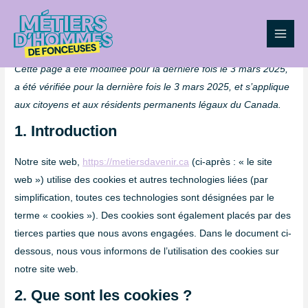
Aller
Consent
Consent
Consent
Consent
Consent
Consent
Consent
Consent
Main
au
to
to
to
to
to
to
to
to
POLITIQUE DE COOKIES (CA)
Men
contenu
service
service
service
service
service
service
service
service
elementor
woocommerc
wordpress
wordfence
litespeed
google-
google-
divers
Cette page a été modifiée pour la dernière fois le 3 mars 2025,
fonts
maps
a été vérifiée pour la dernière fois le 3 mars 2025, et s’applique
aux citoyens et aux résidents permanents légaux du Canada.
1. Introduction
Notre site web,
https://metiersdavenir.ca
(ci-après : « le site
web ») utilise des cookies et autres technologies liées (par
simplification, toutes ces technologies sont désignées par le
terme « cookies »). Des cookies sont également placés par des
tierces parties que nous avons engagées. Dans le document ci-
dessous, nous vous informons de l’utilisation des cookies sur
notre site web.
2. Que sont les cookies ?